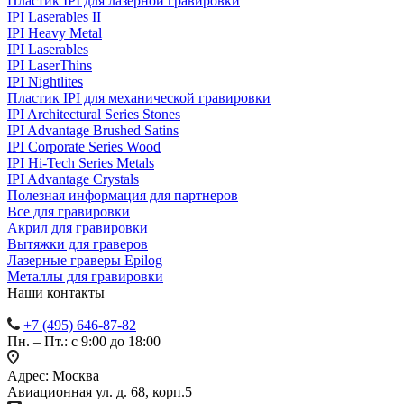
Пластик IPI для лазерной гравировки
IPI Laserables II
IPI Heavy Metal
IPI Laserables
IPI LaserThins
IPI Nightlites
Пластик IPI для механической гравировки
IPI Architectural Series Stones
IPI Advantage Brushed Satins
IPI Corporate Series Wood
IPI Hi-Tech Series Metals
IPI Advantage Crystals
Полезная информация для партнеров
Все для гравировки
Акрил для гравировки
Вытяжки для граверов
Лазерные граверы Epilog
Металлы для гравировки
Наши контакты
+7 (495) 646-87-82
Пн. – Пт.: с 9:00 до 18:00
Адрес: Москва
Авиационная ул. д. 68, корп.5