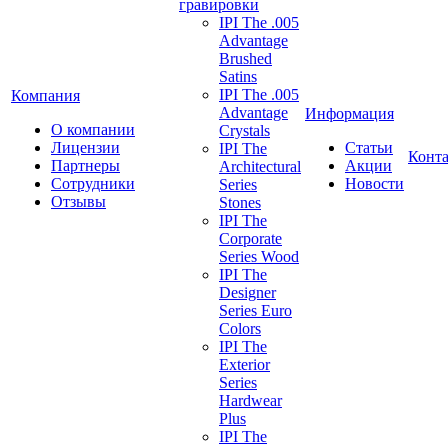
гравировки
IPI The .005
Advantage
Brushed
Satins
IPI The .005
Компания
Advantage
Информация
О компании
Crystals
Лицензии
Статьи
IPI The
Конт
Партнеры
Акции
Architectural
Сотрудники
Новости
Series
Отзывы
Stones
IPI The
Corporate
Series Wood
IPI The
Designer
Series Euro
Colors
IPI The
Exterior
Series
Hardwear
Plus
IPI The