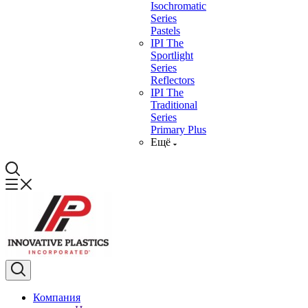
Isochromatic
Series
Pastels
IPI The
Sportlight
Series
Reflectors
IPI The
Traditional
Series
Primary Plus
Ещё
Компания