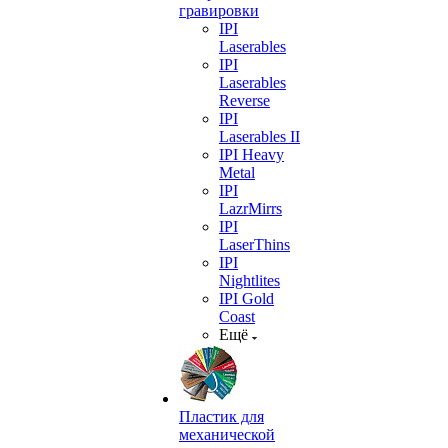
гравировки
IPI
Laserables
IPI
Laserables
Reverse
IPI
Laserables II
IPI Heavy
Metal
IPI
LazrMirrs
IPI
LaserThins
IPI
Nightlites
IPI Gold
Coast
Ещё
Пластик для
механической