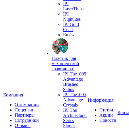
IPI
LaserThins
IPI
Nightlites
IPI Gold
Coast
Ещё
Пластик для
механической
гравировки
IPI The .005
Advantage
Brushed
Satins
IPI The .005
Компания
Advantage
Информация
О компании
Crystals
Лицензии
Статьи
IPI The
Конт
Партнеры
Акции
Architectural
Сотрудники
Новости
Series
Отзывы
Stones