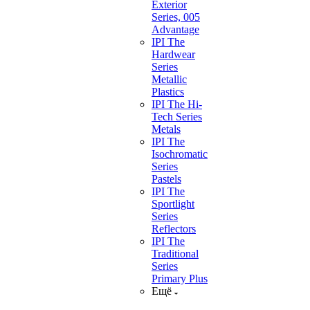
Exterior
Series, 005
Advantage
IPI The
Hardwear
Series
Metallic
Plastics
IPI The Hi-
Tech Series
Metals
IPI The
Isochromatic
Series
Pastels
IPI The
Sportlight
Series
Reflectors
IPI The
Traditional
Series
Primary Plus
Ещё