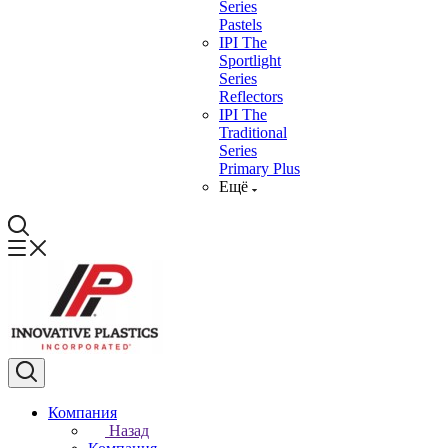
Series
Pastels
IPI The
Sportlight
Series
Reflectors
IPI The
Traditional
Series
Primary Plus
Ещё
Компания
Назад