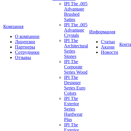
IPI The .005
Advantage
Brushed
Satins
IPI The .005
Компания
Advantage
Информация
Crystals
О компании
IPI The
Лицензии
Статьи
Конт
Architectural
Партнеры
Акции
Series
Сотрудники
Новости
Stones
Отзывы
IPI The
Corporate
Series Wood
IPI The
Designer
Series Euro
Colors
IPI The
Exterior
Series
Hardwear
Plus
IPI The
Exterior