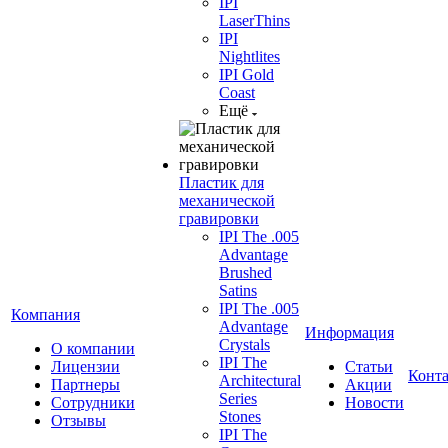
IPI
LaserThins
IPI
Nightlites
IPI Gold
Coast
Ещё
Пластик для
механической
гравировки
IPI The .005
Advantage
Brushed
Satins
IPI The .005
Компания
Advantage
Информация
Crystals
О компании
IPI The
Лицензии
Статьи
Конт
Architectural
Партнеры
Акции
Series
Сотрудники
Новости
Stones
Отзывы
IPI The