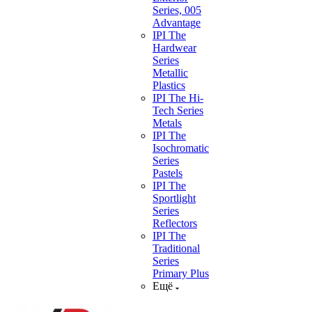
Series, 005
Advantage
IPI The
Hardwear
Series
Metallic
Plastics
IPI The Hi-
Tech Series
Metals
IPI The
Isochromatic
Series
Pastels
IPI The
Sportlight
Series
Reflectors
IPI The
Traditional
Series
Primary Plus
Ещё