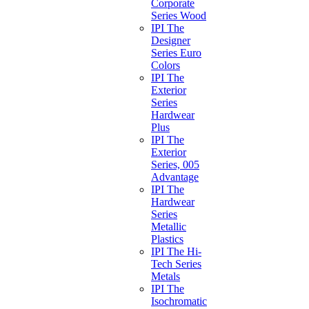
Corporate
Series Wood
IPI The
Designer
Series Euro
Colors
IPI The
Exterior
Series
Hardwear
Plus
IPI The
Exterior
Series, 005
Advantage
IPI The
Hardwear
Series
Metallic
Plastics
IPI The Hi-
Tech Series
Metals
IPI The
Isochromatic